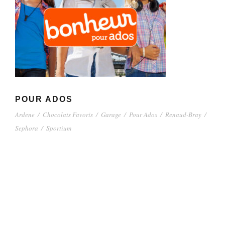
Ardene
/
Chocolats Favoris
/
Garage
/
Pour Ados
/
Renaud-Bray
/
Sephora
/
Sportium
POUR ADOS
Ardene
/
Chocolats Favoris
/
Garage
/
Pour Ados
/
Renaud-Bray
/
Sephora
/
Sportium